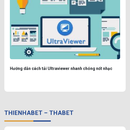
Hướng dẫn cách tải Ultraviewer nhanh chóng nốt nhạc
THIENHABET – THABET