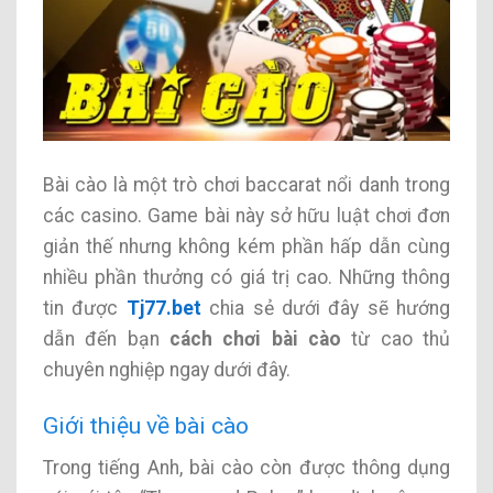
Bài cào là một trò chơi baccarat nổi danh trong
các casino. Game bài này sở hữu luật chơi đơn
giản thế nhưng không kém phần hấp dẫn cùng
nhiều phần thưởng có giá trị cao. Những thông
tin được
Tj77.bet
chia sẻ dưới đây sẽ hướng
dẫn đến bạn
cách chơi bài cào
từ cao thủ
chuyên nghiệp ngay dưới đây.
Giới thiệu về bài cào
Trong tiếng Anh, bài cào còn được thông dụng