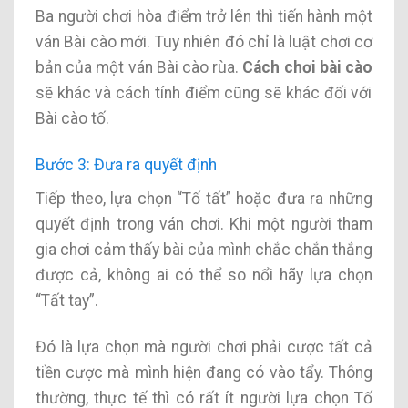
Ba người chơi hòa điểm trở lên thì tiến hành một
ván Bài cào mới. Tuy nhiên đó chỉ là luật chơi cơ
bản của một ván Bài cào rùa.
Cách chơi bài cào
sẽ khác và cách tính điểm cũng sẽ khác đối với
Bài cào tố.
Bước 3: Đưa ra quyết định
Tiếp theo, lựa chọn “Tố tất” hoặc đưa ra những
quyết định trong ván chơi. Khi một người tham
gia chơi cảm thấy bài của mình chắc chắn thắng
được cả, không ai có thể so nổi hãy lựa chọn
“Tất tay”.
Đó là lựa chọn mà người chơi phải cược tất cả
tiền cược mà mình hiện đang có vào tẩy. Thông
thường, thực tế thì có rất ít người lựa chọn Tố