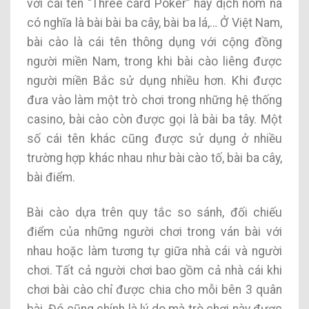
với cái tên “Three card Poker” hay dịch nôm na
có nghĩa là bài bài ba cây, bài ba lá,… Ở Việt Nam,
bài cào là cái tên thông dụng với cộng đồng
người miền Nam, trong khi bài cào liêng được
người miền Bắc sử dụng nhiều hơn. Khi được
đưa vào làm một trò chơi trong những hệ thống
casino, bài cào còn được gọi là bài ba tây. Một
số cái tên khác cũng được sử dụng ở nhiều
trường hợp khác nhau như bài cào tố, bài ba cây,
bài điểm.
Bài cào dựa trên quy tắc so sánh, đối chiếu
điểm của những người chơi trong ván bài với
nhau hoặc làm tương tự giữa nhà cái và người
chơi. Tất cả người chơi bao gồm cả nhà cái khi
chơi bài cào chỉ được chia cho mỗi bên 3 quân
bài. Đó cũng chính là lý do mà trò chơi này được