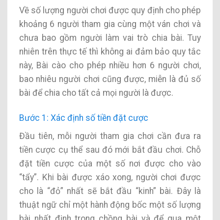
Về số lượng người chơi được quy định cho phép
khoảng 6 người tham gia cùng một ván chơi và
chưa bao gồm người làm vai trò chia bài. Tuy
nhiên trên thực tế thì không ai đảm bảo quy tắc
này, Bài cào cho phép nhiều hơn 6 người chơi,
bao nhiêu người chơi cũng được, miễn là đủ số
bài để chia cho tất cả mọi người là được.
Bước 1: Xác định số tiền đặt cược
Đầu tiên, mỗi người tham gia chơi cần đưa ra
tiền cược cụ thể sau đó mới bắt đầu chơi. Chỗ
đặt tiền cược của một số nơi được cho vào
“tẩy”. Khi bài được xáo xong, người chơi được
cho là “đỏ” nhất sẽ bắt đầu “kinh” bài. Đây là
thuật ngữ chỉ một hành động bốc một số lượng
bài nhất định trong chồng bài và để qua một