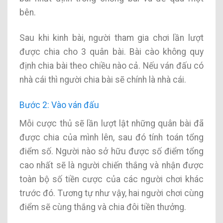
bên.
Sau khi kinh bài, người tham gia chơi lần lượt
được chia cho 3 quân bài. Bài cào không quy
định chia bài theo chiều nào cả. Nếu ván đấu có
nhà cái thì người chia bài sẽ chính là nhà cái.
Bước 2: Vào ván đấu
Mỗi cược thủ sẽ lần lượt lật những quân bài đã
được chia của mình lên, sau đó tính toán tổng
điểm số. Người nào sở hữu được số điểm tổng
cao nhất sẽ là người chiến thắng và nhận được
toàn bộ số tiền cược của các người chơi khác
trước đó. Tương tự như vậy, hai người chơi cùng
điểm sẽ cùng thắng và chia đôi tiền thưởng.