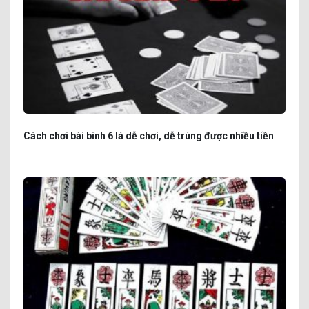
Cách chơi bài binh 6 lá dễ chơi, dễ trúng được nhiều tiền