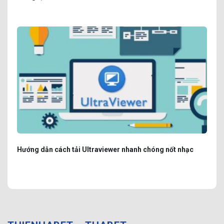
Hướng dẫn cách tải Ultraviewer nhanh chóng nốt nhạc