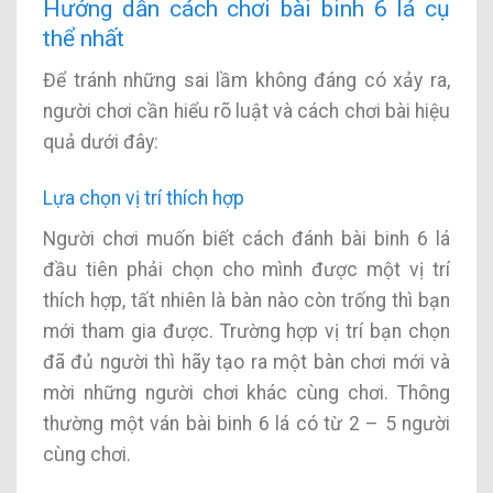
Hướng dẫn cách chơi bài binh 6 lá cụ
thể nhất
Để tránh những sai lầm không đáng có xảy ra,
người chơi cần hiểu rõ luật và cách chơi bài hiệu
quả dưới đây:
Lựa chọn vị trí thích hợp
Người chơi muốn biết cách đánh bài binh 6 lá
đầu tiên phải chọn cho mình được một vị trí
thích hợp, tất nhiên là bàn nào còn trống thì bạn
mới tham gia được. Trường hợp vị trí bạn chọn
đã đủ người thì hãy tạo ra một bàn chơi mới và
mời những người chơi khác cùng chơi. Thông
thường một ván bài binh 6 lá có từ 2 – 5 người
cùng chơi.