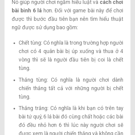
Nó giúp người chơi ngầm hiểu luật và
cách chơi
bài binh 6 lá
hơn. Đối với game bài này để chơi
được thì bước đầu tiên bạn nên tìm hiểu thuật
ngữ được sử dụng bao gồm:
Chết tùng: Có nghĩa là trong trường hợp người
chơi có 4 quân bài bị úp xuống và thua ở 4
vòng thì sẽ là người đầu tiên bị coi là chết
tùng.
Thắng tùng: Có nghĩa là người chơi dành
chiến thắng tất cả với những người bị chết
tùng.
Thắng trắng: Có nghĩa là khi bạn có trên tay
bài tứ quý, 6 lá bài đó cùng chất hoặc các bài
đó đều nhỏ hơn 6 thì lúc này người chơi sẽ
được xem là người chiến thắng và không cần