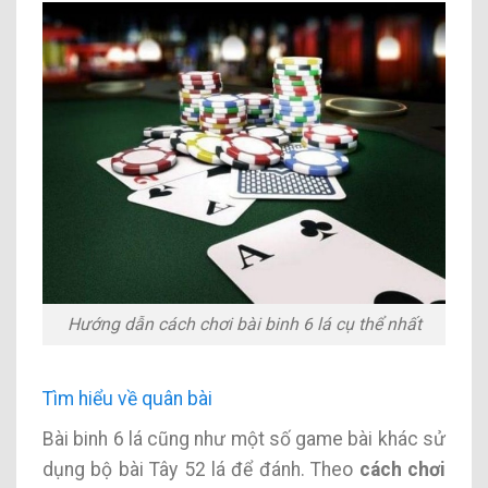
Hướng dẫn cách chơi bài binh 6 lá cụ thể nhất
Tìm hiểu về quân bài
Bài binh 6 lá cũng như một số game bài khác sử
dụng bộ bài Tây 52 lá để đánh. Theo
cách chơi