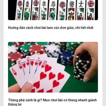
Hướng dẫn cách chơi bài tam cúc đơn giản, chi tiết nhất
Thùng phá sảnh là gì? Mẹo chơi bài có thùng nhanh giành
thắng lợi