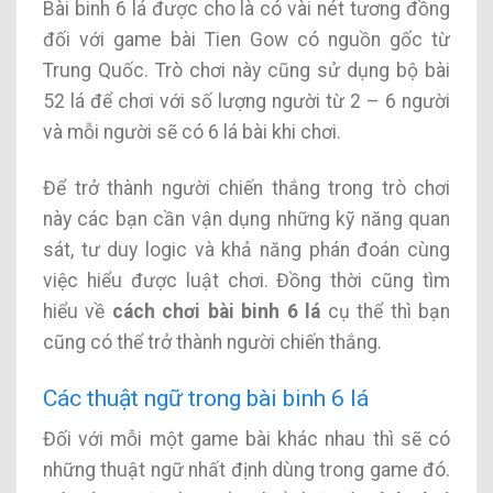
Bài binh 6 lá được cho là có vài nét tương đồng
đối với game bài Tien Gow có nguồn gốc từ
Trung Quốc. Trò chơi này cũng sử dụng bộ bài
52 lá để chơi với số lượng người từ 2 – 6 người
và mỗi người sẽ có 6 lá bài khi chơi.
Để trở thành người chiến thắng trong trò chơi
này các bạn cần vận dụng những kỹ năng quan
sát, tư duy logic và khả năng phán đoán cùng
việc hiểu được luật chơi. Đồng thời cũng tìm
hiểu về
cách chơi bài binh 6 lá
cụ thể thì bạn
cũng có thể trở thành người chiến thắng.
Các thuật ngữ trong bài binh 6 lá
Đối với mỗi một game bài khác nhau thì sẽ có
những thuật ngữ nhất định dùng trong game đó.