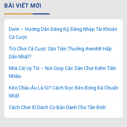
BÀI VIẾT MỚI
Dwin – Hướng Dẫn Đăng Ký, Đăng Nhập Tài Khoản
Cá Cược
Trò Chơi Cá Cược Săn Tiền Thưởng Awin68 Hấp
Dẫn Nhất?
Nhà Cái Uy Tín – Nơi Giúp Các Dân Chơi Kiếm Tiền
Nhiều
Kèo Châu Âu Là Gì? Cách Đọc Kèo Bóng Đá Chuẩn
Nhất
Cách Chơi Xì Dách Cơ Bản Dành Cho Tân Binh