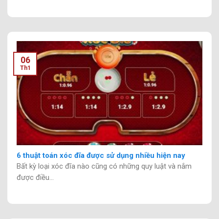
06
Th1
6 thuật toán xóc đĩa được sử dụng nhiều hiện nay
Bất kỳ loại xóc đĩa nào cũng có những quy luật và nắm
được điều...