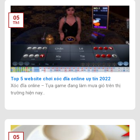
05
Th1
Top 5 website chơi xóc đĩa online uy tín 2022
Xóc đĩa online – Tựa game đang làm mưa gió trên thị
trường hiện nay...
05