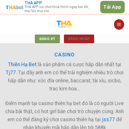
THA APP
Skip
Tải App
THA APP vui chơi thoả thích ngay tức thì,
to
mọi lúc mọi nơi
content
ĐĂNG KÝ
ĐĂNG NHẬP
CASINO
Thiên Hạ Bet
là sản phẩm cá cược hấp dẫn nhất tại
Tj77
. Tại đây anh em có thể trải nghiệm nhiều trò chơi
hấp dẫn như: xóc đĩa online, baccarat, tài xỉu, sicbo,
trac kim hoa…
Điểm mạnh tại casino thiên hạ bet đó là có người Live
chia bài thật, có hot girl bàn chơi trò chuyện cùng. Anh
em có thể đăng ký chơi casino thiên hạ tại
jss77
để
nhận khuyến mãi hấp dẫn lên tới 588k