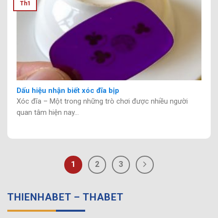
Th1
Dấu hiệu nhận biết xóc đĩa bịp
Xóc đĩa – Một trong những trò chơi được nhiều người
quan tâm hiện nay...
1
2
3
THIENHABET – THABET