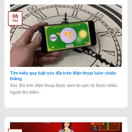
06
Th1
Tìm hiểu quy luật xóc đĩa trên điện thoại luôn chiến
thắng
Xóc đĩa trên điện thoại được xem là cụm từ được nhiều
người tìm kiếm...