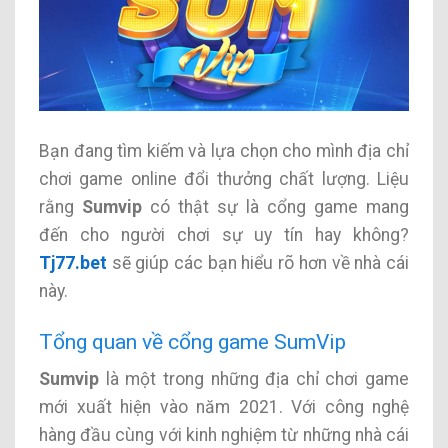
Bạn đang tìm kiếm và lựa chọn cho mình địa chỉ
chơi game online đổi thưởng chất lượng. Liệu
rằng
Sumvip
có thật sự là cổng game mang
đến cho người chơi sự uy tín hay không?
Tj77.bet
sẽ giúp các bạn hiểu rõ hơn về nhà cái
này.
Tổng quan về cổng game SumVip
Sumvip
là một trong những địa chỉ chơi game
mới xuất hiện vào năm 2021. Với công nghệ
hàng đầu cùng với kinh nghiệm từ những nhà cái