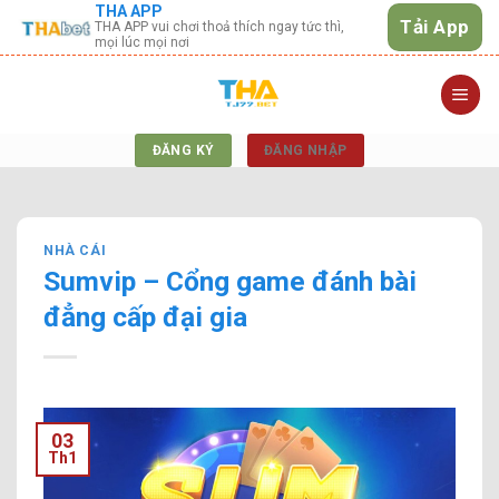
THA APP
Skip
Tải App
THA APP vui chơi thoả thích ngay tức thì,
to
mọi lúc mọi nơi
content
ĐĂNG KÝ
ĐĂNG NHẬP
NHÀ CÁI
Sumvip – Cổng game đánh bài
đẳng cấp đại gia
03
Th1