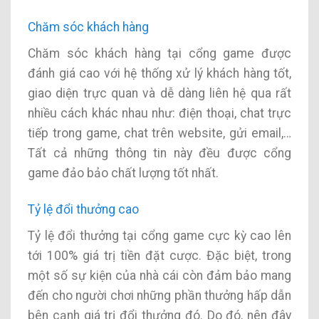
Chăm sóc khách hàng
Chăm sóc khách hàng tại cổng game được
đánh giá cao với hệ thống xử lý khách hàng tốt,
giao diện trực quan và dễ dàng liên hệ qua rất
nhiều cách khác nhau như: điện thoại, chat trực
tiếp trong game, chat trên website, gửi email,…
Tất cả những thông tin này đều được cổng
game đảo bảo chất lượng tốt nhất.
Tỷ lệ đổi thưởng cao
Tỷ lệ đổi thưởng tại cổng game cực kỳ cao lên
tới 100% giá trị tiền đặt cược. Đặc biệt, trong
một số sự kiện của nhà cái còn đảm bảo mang
đến cho người chơi những phần thưởng hấp dẫn
bên cạnh giá trị đổi thưởng đó. Do đó, nên đây