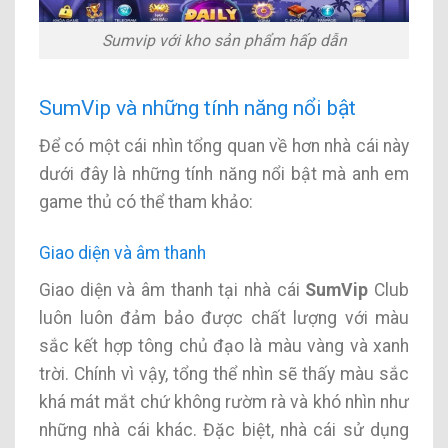
Sumvip với kho sản phẩm hấp dẫn
SumVip và những tính năng nổi bật
Để có một cái nhìn tổng quan về hơn nhà cái này
dưới đây là những tính năng nổi bật mà anh em
game thủ có thể tham khảo:
Giao diện và âm thanh
Giao diện và âm thanh tại nhà cái
SumVip
Club
luôn luôn đảm bảo được chất lượng với màu
sắc kết hợp tông chủ đạo là màu vàng và xanh
trời. Chính vì vậy, tổng thể nhìn sẽ thấy màu sắc
khá mát mắt chứ không rườm rà và khó nhìn như
những nhà cái khác. Đặc biệt, nhà cái sử dụng