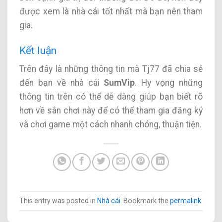
được xem là nhà cái tốt nhất mà bạn nên tham
gia.
Kết luận
Trên đây là những thông tin mà Tj77 đã chia sẻ
đến bạn về nhà cái
SumVip
. Hy vọng những
thông tin trên có thể dễ dàng giúp bạn biết rõ
hơn về sân chơi này để có thể tham gia đăng ký
và chơi game một cách nhanh chóng, thuận tiện.
This entry was posted in
Nhà cái
. Bookmark the
permalink
.