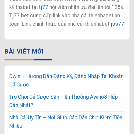
ký thabet tại
tj77
hội viên nhận ưu đãi lên tới 128k.
Tj77.bet cung cấp link vào nhà cái thienhabet an
toàn. Link chính thức của nhà cái thienhabet
jss77
BÀI VIẾT MỚI
Dwin – Hướng Dẫn Đăng Ký, Đăng Nhập Tài Khoản
Cá Cược
Trò Chơi Cá Cược Săn Tiền Thưởng Awin68 Hấp
Dẫn Nhất?
Nhà Cái Uy Tín – Nơi Giúp Các Dân Chơi Kiếm Tiền
Nhiều