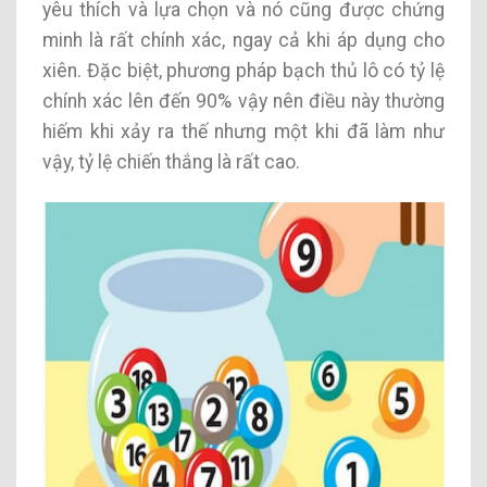
yêu thích và lựa chọn và nó cũng được chứng
minh là rất chính xác, ngay cả khi áp dụng cho
xiên. Đặc biệt, phương pháp bạch thủ lô có tỷ lệ
chính xác lên đến 90% vậy nên điều này thường
hiếm khi xảy ra thế nhưng một khi đã làm như
vậy, tỷ lệ chiến thắng là rất cao.