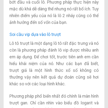
bớt đầu và cuối lô. Phương pháp thực hiện này
mặc dù khá dễ dàng thế nhưng nó rất bổ ích. Tuy
nhiên điểm yếu của nó là lô 2 nháy cũng có thể
ảnh hưởng đến số vốn của bạn.
Soi cầu vip dựa vào lô trượt
Lô tô trượt là một dạng lô tô rất đặc trưng và nó
còn là phương pháp đánh lô vip được nhiều anh
em áp dụng. Để chơi tốt, trước tiên anh em cần
hiểu khái niệm của nó. Như các bạn đã biết,
trượt giá là một hình thức xổ số không có
thưởng vậy nên kết quả dự đoán cũng sẽ hơi
khác so với các loại hình khác.
Phương pháp phổ biến nhất đó chính là màn hình
trượt gan. Chỉ cần nhìn vào biểu đồ logarit và