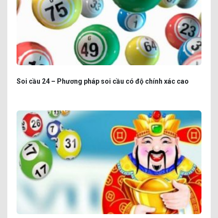
Soi cầu 24 – Phương pháp soi cầu có độ chính xác cao