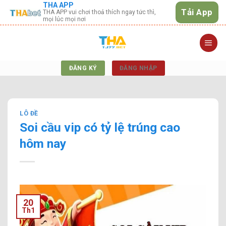
THA APP
Skip
Tải App
THA APP vui chơi thoả thích ngay tức thì,
to
mọi lúc mọi nơi
content
ĐĂNG KÝ
ĐĂNG NHẬP
LÔ ĐỀ
Soi cầu vip có tỷ lệ trúng cao
hôm nay
20
Th1