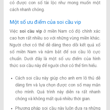
có được con số tài lộc như mong muốn một
cách nhanh chóng.
Một số ưu điểm của soi cầu vip
Việc
soi cầu vip
ở miền Nam có độ chính xác
cao hơn rất nhiều so với những vùng miền khác.
Người chơi có thể dễ dàng theo dõi kết quả xổ
số miền Nam và nắm bắt để soi cầu lô cực
chuẩn. Dưới đây là một số ưu điểm của hình
thức soi cầu này để người chơi có thể tìm hiểu.
Cách soi cầu này giúp cho anh em lô thủ dễ
dàng tìm và lựa chọn được con số may mắn
cho mình. Quá trình này diễn ra rất nhanh
chóng và không mất quá nhiều thời gian.
Phương pháp soi cầu này luôn đưa ra những