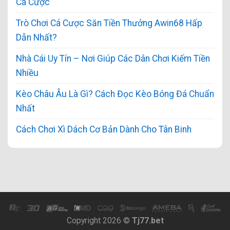
Cá Cược
Trò Chơi Cá Cược Săn Tiền Thưởng Awin68 Hấp
Dẫn Nhất?
Nhà Cái Uy Tín – Nơi Giúp Các Dân Chơi Kiếm Tiền
Nhiều
Kèo Châu Âu Là Gì? Cách Đọc Kèo Bóng Đá Chuẩn
Nhất
Cách Chơi Xì Dách Cơ Bản Dành Cho Tân Binh
Copyright 2026 ©
Tj77.bet