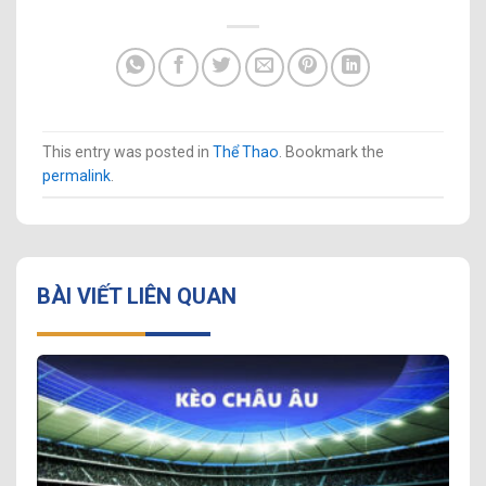
This entry was posted in
Thể Thao
. Bookmark the
permalink
.
BÀI VIẾT LIÊN QUAN