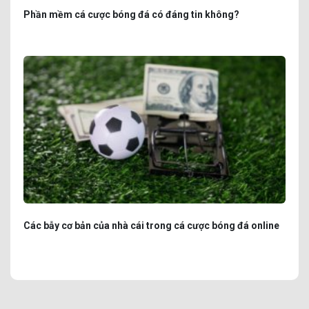
Phần mềm cá cược bóng đá có đáng tin không?
Các bẫy cơ bản của nhà cái trong cá cược bóng đá online