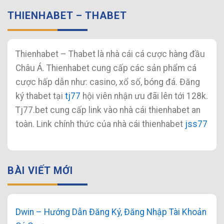
THIENHABET – THABET
Thienhabet – Thabet là nhà cái cá cược hàng đầu
Châu Á. Thienhabet cung cấp các sản phẩm cá
cược hấp dẫn như: casino, xổ số, bóng đá. Đăng
ký thabet tại
tj77
hội viên nhận ưu đãi lên tới 128k.
Tj77.bet cung cấp link vào nhà cái thienhabet an
toàn. Link chính thức của nhà cái thienhabet
jss77
BÀI VIẾT MỚI
Dwin – Hướng Dẫn Đăng Ký, Đăng Nhập Tài Khoản