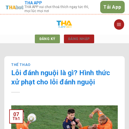
THA APP
Skip
Tải App
THA APP vui chơi thoả thích ngay tức thì,
to
mọi lúc mọi nơi
content
ĐĂNG KÝ
ĐĂNG NHẬP
THỂ THAO
Lỗi đánh nguội là gì? Hình thức
xử phạt cho lỗi đánh nguội
07
Th1