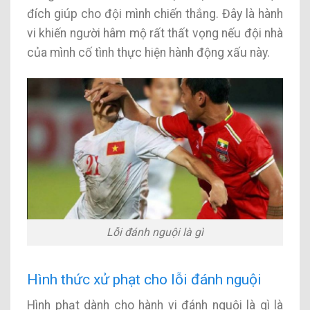
đích giúp cho đội mình chiến thắng. Đây là hành
vi khiến người hâm mộ rất thất vọng nếu đội nhà
của mình cố tình thực hiện hành động xấu này.
Lỗi đánh nguội là gì
Hình thức xử phạt cho lỗi đánh nguội
Hình phạt dành cho hành vi đánh nguội là gì là