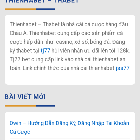
THIENHABET – THABET
Thienhabet – Thabet là nhà cái cá cược hàng đầu
Châu Á. Thienhabet cung cấp các sản phẩm cá
cược hấp dẫn như: casino, xổ số, bóng đá. Đăng
ký thabet tại
tj77
hội viên nhận ưu đãi lên tới 128k.
Tj77.bet cung cấp link vào nhà cái thienhabet an
toàn. Link chính thức của nhà cái thienhabet
jss77
BÀI VIẾT MỚI
Dwin – Hướng Dẫn Đăng Ký, Đăng Nhập Tài Khoản
Cá Cược