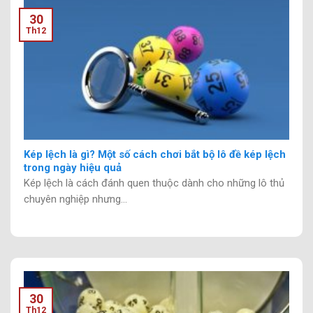
30
Th12
Kép lệch là gì? Một số cách chơi bắt bộ lô đề kép lệch
trong ngày hiệu quả
Kép lệch là cách đánh quen thuộc dành cho những lô thủ
chuyên nghiệp nhưng...
30
Th12