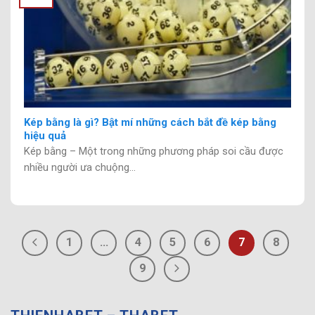
Kép bằng là gì? Bật mí những cách bắt đề kép bằng
hiệu quả
Kép bằng – Một trong những phương pháp soi cầu được
nhiều người ưa chuộng...
1
…
4
5
6
7
8
9