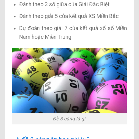
Đánh theo 3 số giữa của Giải Đặc Biệt
Đánh theo giải 5 của kết quả XS Miền Bắc
Dự đoán theo giải 7 của kết quả xổ số Miền
Nam hoặc Miền Trung
Đề 3 càng là gì