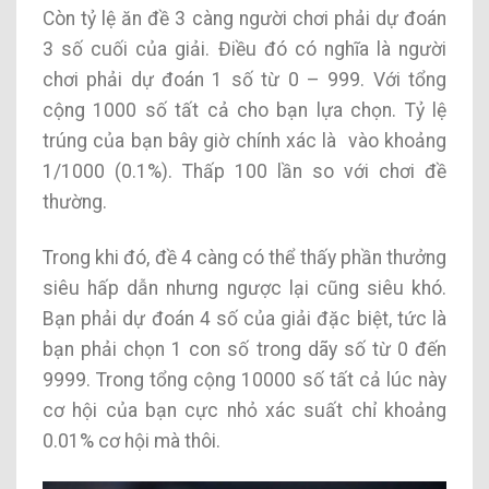
Còn tỷ lệ ăn đề 3 càng người chơi phải dự đoán
3 số cuối của giải. Điều đó có nghĩa là người
chơi phải dự đoán 1 số từ 0 – 999. Với tổng
cộng 1000 số tất cả cho bạn lựa chọn. Tỷ lệ
trúng của bạn bây giờ chính xác là vào khoảng
1/1000 (0.1%). Thấp 100 lần so với chơi đề
thường.
Trong khi đó, đề 4 càng có thể thấy phần thưởng
siêu hấp dẫn nhưng ngược lại cũng siêu khó.
Bạn phải dự đoán 4 số của giải đặc biệt, tức là
bạn phải chọn 1 con số trong dãy số từ 0 đến
9999. Trong tổng cộng 10000 số tất cả lúc này
cơ hội của bạn cực nhỏ xác suất chỉ khoảng
0.01% cơ hội mà thôi.