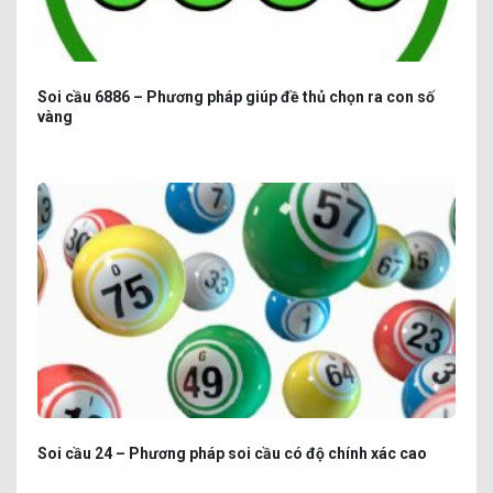
Soi cầu 6886 – Phương pháp giúp đề thủ chọn ra con số
vàng
Soi cầu 24 – Phương pháp soi cầu có độ chính xác cao