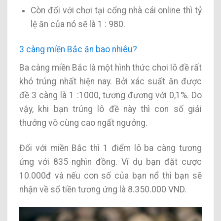
Còn đối với chơi tại cổng nhà cái online thì tỷ
lệ ăn của nó sẽ là 1 : 980.
3 càng miền Bắc ăn bao nhiêu?
Ba càng miền Bắc là một hình thức chơi lô đề rất
khó trúng nhất hiện nay. Bởi xác suất ăn được
đề 3 càng là 1 :1000, tương đương với 0,1%. Do
vậy, khi bạn trúng lô đề này thì con số giải
thưởng vô cùng cao ngất ngưởng.
Đối với miền Bắc thì 1 điểm lô ba càng tương
ứng với 835 nghìn đồng. Ví dụ bạn đặt cược
10.000đ và nếu con số của bạn nổ thì bạn sẽ
nhận về số tiền tương ứng là 8.350.000 VND.