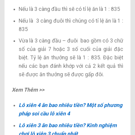
Nếu là 3 càng đầu thì sẽ có tỉ lệ ăn là 1 : 835
Nếu là 3 càng đuôi thì chúng có tỉ lệ ăn là 1 :
835
Vừa là 3 càng đầu – đuôi bao gồm có 3 chữ
số của giải 7 hoặc 3 số cuối của giải đặc
biệt. Tỷ lệ ăn thưởng sẽ là 1 : 835. Đặc biệt
nếu các bạn đánh khớp với cả 2 kết quả thì
sẽ được ăn thưởng sẽ được gấp đôi.
Xem Thêm >>
Lô xiên 4 ăn bao nhiêu tiền? Một số phương
pháp soi cầu lô xiên 4
Lô xiên 3 ăn bao nhiêu tiền? Kinh nghiệm
chơi lô xiên 3 chuẩn nhất