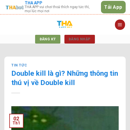
THA APP
Skip
Tải App
THA APP vui chơi thoả thích ngay tức thì,
to
mọi lúc mọi nơi
content
ĐĂNG KÝ
ĐĂNG NHẬP
TIN TỨC
Double kill là gì? Những thông tin
thú vị về Double kill
02
Th1